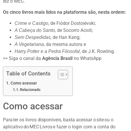
diz o MEC.
Os cinco livros mais lidos na plataforma são, nesta ordem:
, de Fiódor Dostoiévski;
Crime e Castigo
, de Socorro Acioli;
A Cabeça do Santo
, de Han Kang;
Sem Despedidas
, da mesma autora e
A Vegetariana
, de J.K. Rowling.
Harry Potter e a Pedra Filosofal
>> Siga o canal da
Agência Brasil
no WhatsApp
Table of Contents
Como acessar
Relacionado
Como acessar
Para ler os livros disponíveis, basta acessar o site ou o
aplicativo do MEC Livros e fazer o login com a conta do