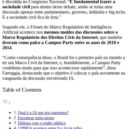
é discutida no Congresso Nacional: “
É fundamental trazer a
sociedade civil
para dentro desse debate, senão se torna uma
discussão apenas entre parlamentares, governo, indústria e big techs.
E a sociedade civil fica de fora.”
Segundo ele, o Fórum do Marco Regulatório de Inteligência
Artificial acontece nos
mesmos moldes das discussões sobre o
Marco Regulatório dos Direitos Civis da Internet
, que também
tiveram como palco a Campus Party entre os anos de 2010 e
2014
.
“Como consequência disso, o Brasil foi o primeiro país no mundo a
ter um Marco Civil da Internet, e, humildemente, a Campus Party
contribuiu muito para que isso acontecesse rapidamente”, disse
Farruggia, destacando que o objetivo é colocar o país novamente na
vanguarda da discussão envolvendo IA.
Table of Contents
Qual é a IA que nós queremos?
Encontrar meio-termo
Diálogo com o poder público
CPBR16 acontece entre 9 e 14 de julho