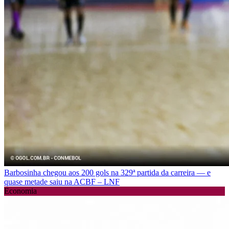
Barbosinha chegou aos 200 gols na 329ª partida da carreira — e
quase metade saiu na ACBF – LNF
Economia