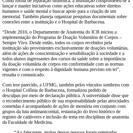
Como forma de reparação simbólica, a instituição comprometeu-se a
lançar e manter iniciativas como ações educativas sobre direitos
humanos e saúde mental e buscar apoio para a criação de um
memorial. Também planeja organizar pesquisas documentais sobre
conexões entre a instituição e o Hospital de Barbacena.
“Desde 2010, o Departamento de Anatomia do ICB iniciou a
implementação do Programa de Doação Voluntária de Corpos –
Sempre Vivo. Desde então, todos os corpos recebidos pela
instituição são provenientes exclusivamente de doações voluntárias,
além de ações de conscientização e sensibilização à sociedade e a
todos alunos ingressantes dos cursos da saúde sobre a importância
da doação voluntária de corpos em conformidade com as normas
vigentes e com o respeito à dignidade humana previsto em lei”,
ressalta o comunicado.
Com teor parecido, a UFMG, também pelos vínculos sombrios com
o Hospital Colônia de Barbacena, formalizou pedido de
desculpas por meio de declaração pública. A universidade disse que
o reconhecimento público de sua responsabilidade pelas atrocidades
cometidas é acompanhado de ações de memória em conjunto com
grupos da luta antimanicomial, restauração do livro histórico de
registro de cadáveres e inclusão do tema em disciplinas de anatomia
da Faculdade de Medicina.
“Ao falecerem, muitas dessas pessoas foram enterradas