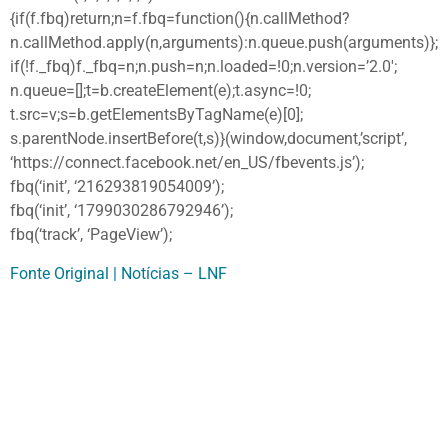
{if(f.fbq)return;n=f.fbq=function(){n.callMethod?
n.callMethod.apply(n,arguments):n.queue.push(arguments)};
if(!f._fbq)f._fbq=n;n.push=n;n.loaded=!0;n.version=’2.0′;
n.queue=[];t=b.createElement(e);t.async=!0;
t.src=v;s=b.getElementsByTagName(e)[0];
s.parentNode.insertBefore(t,s)}(window,document,’script’,
‘https://connect.facebook.net/en_US/fbevents.js’);
fbq(‘init’, ‘216293819054009’);
fbq(‘init’, ‘1799030286792946’);
fbq(‘track’, ‘PageView’);
Fonte Original | Notícias – LNF