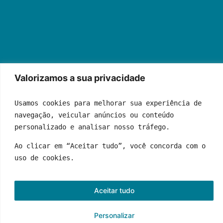
Valorizamos a sua privacidade
Usamos cookies para melhorar sua experiência de 
navegação, veicular anúncios ou conteúdo 
personalizado e analisar nosso tráfego.
Quem Somos
Fale Conosco
Política de Privacidade
Termos de Uso
Anuncie Conosco
Ao clicar em “Aceitar tudo”, você concorda com o 
uso de cookies.
© 2026 News Total | Todos os direitos reservados
Desenvolvido por
Web Joinville Agência Digital
Aceitar tudo
Personalizar