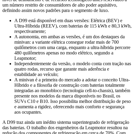
um número restrito de consumidores de alto poder aquisitivo,
definindo assim novos padrões para o segmento de luxo.
A D99 está disponível em duas versões: Elétrica (BEV) e
Ultra-Híbrida (REEV), com baterias de 115 kWh e 80,3 kWh,
respectivamente;
A autonomia, em ambas as versões, é um dos destaques da
minivan: a variante elétrica consegue rodar mais de 700
quilômetros com uma carga, enquanto a ultra-híbrida percorre
480 quilômetros apenas no modo elétrico, segundo a
Leapmotor;
Independentemente da versão, o modelo conta com tração nas
quatro rodas, recurso que garante mais aderência e
estabilidade ao veículo;
A minivan é a primeira do mercado a adotar o conceito Ultra-
Híbrido e a filosofia de construção com baterias totalmente
integradas ao monobloco (tecnologia cell-to-chassis), também
presente nos modelos da marca disponíveis no Brasil, os
SUVs C10 e B10. Isso possibilita melhor distribuição de peso
e aumenta a rigidez, oferecendo mais conforto e segurança
aos ocupantes.
A D99 traz ainda um inédito sistema superintegrado de refrigeração
das baterias. O trabalho dos engenheiros da Leapmotor resultou na
redução dos componentes de refrigeração em cerca de 70%. Com