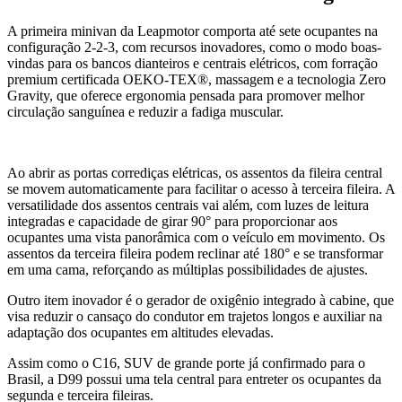
A primeira minivan da Leapmotor comporta até sete ocupantes na
configuração 2-2-3, com recursos inovadores, como o modo boas-
vindas para os bancos dianteiros e centrais elétricos, com forração
premium certificada OEKO-TEX®, massagem e a tecnologia Zero
Gravity, que oferece ergonomia pensada para promover melhor
circulação sanguínea e reduzir a fadiga muscular.
Ao abrir as portas corrediças elétricas, os assentos da fileira central
se movem automaticamente para facilitar o acesso à terceira fileira. A
versatilidade dos assentos centrais vai além, com luzes de leitura
integradas e capacidade de girar 90° para proporcionar aos
ocupantes uma vista panorâmica com o veículo em movimento. Os
assentos da terceira fileira podem reclinar até 180° e se transformar
em uma cama, reforçando as múltiplas possibilidades de ajustes.
Outro item inovador é o gerador de oxigênio integrado à cabine, que
visa reduzir o cansaço do condutor em trajetos longos e auxiliar na
adaptação dos ocupantes em altitudes elevadas.
Assim como o C16, SUV de grande porte já confirmado para o
Brasil, a D99 possui uma tela central para entreter os ocupantes da
segunda e terceira fileiras.