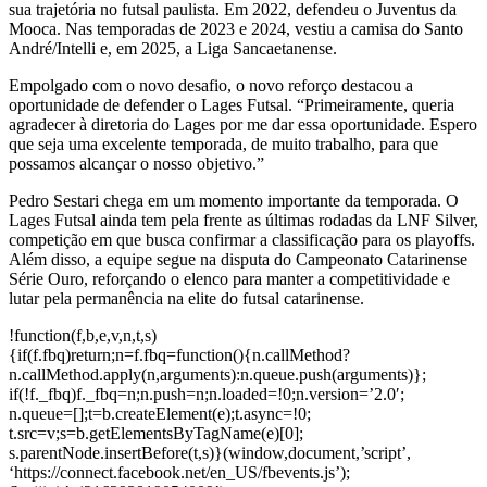
sua trajetória no futsal paulista. Em 2022, defendeu o Juventus da
Mooca. Nas temporadas de 2023 e 2024, vestiu a camisa do Santo
André/Intelli e, em 2025, a Liga Sancaetanense.
Empolgado com o novo desafio, o novo reforço destacou a
oportunidade de defender o Lages Futsal. “Primeiramente, queria
agradecer à diretoria do Lages por me dar essa oportunidade. Espero
que seja uma excelente temporada, de muito trabalho, para que
possamos alcançar o nosso objetivo.”
Pedro Sestari chega em um momento importante da temporada. O
Lages Futsal ainda tem pela frente as últimas rodadas da LNF Silver,
competição em que busca confirmar a classificação para os playoffs.
Além disso, a equipe segue na disputa do Campeonato Catarinense
Série Ouro, reforçando o elenco para manter a competitividade e
lutar pela permanência na elite do futsal catarinense.
!function(f,b,e,v,n,t,s)
{if(f.fbq)return;n=f.fbq=function(){n.callMethod?
n.callMethod.apply(n,arguments):n.queue.push(arguments)};
if(!f._fbq)f._fbq=n;n.push=n;n.loaded=!0;n.version=’2.0′;
n.queue=[];t=b.createElement(e);t.async=!0;
t.src=v;s=b.getElementsByTagName(e)[0];
s.parentNode.insertBefore(t,s)}(window,document,’script’,
‘https://connect.facebook.net/en_US/fbevents.js’);