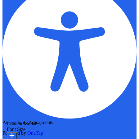
Accessibility Adjustments
Content Modules
Font Size
Powered by
OneTap