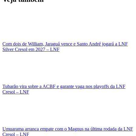
Com dois de William, Jaraguá vence e Santo André jogará a LNF
Silver Cresol em 2027 – LNF
Tubarão vira sobre a ACBF e garante vaga nos playoffs da LNF
Cresol – LNF
Umuarama arranca empate com o Magnus na última rodada da LNF
Cresol – LNF