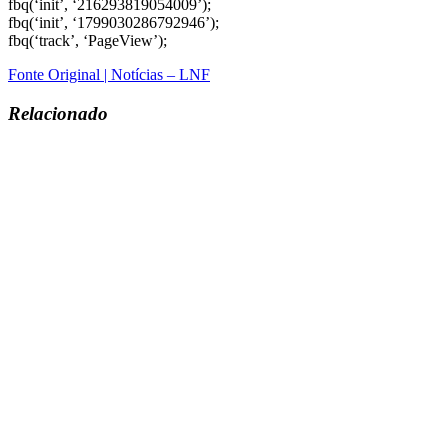
fbq(‘init’, ‘216293819054009’);
fbq(‘init’, ‘1799030286792946’);
fbq(‘track’, ‘PageView’);
Fonte Original | Notícias – LNF
Relacionado