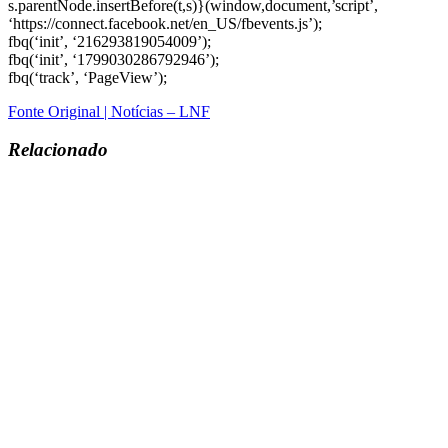
s.parentNode.insertBefore(t,s)}(window,document,’script’,
‘https://connect.facebook.net/en_US/fbevents.js’);
fbq(‘init’, ‘216293819054009’);
fbq(‘init’, ‘1799030286792946’);
fbq(‘track’, ‘PageView’);
Fonte Original | Notícias – LNF
Relacionado