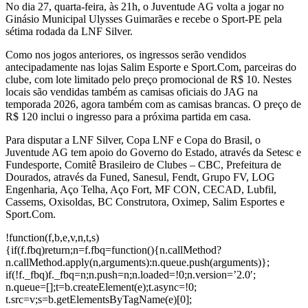
No dia 27, quarta-feira, às 21h, o Juventude AG volta a jogar no
Ginásio Municipal Ulysses Guimarães e recebe o Sport-PE pela
sétima rodada da LNF Silver.
Como nos jogos anteriores, os ingressos serão vendidos
antecipadamente nas lojas Salim Esporte e Sport.Com, parceiras do
clube, com lote limitado pelo preço promocional de R$ 10. Nestes
locais são vendidas também as camisas oficiais do JAG na
temporada 2026, agora também com as camisas brancas. O preço de
R$ 120 inclui o ingresso para a próxima partida em casa.
Para disputar a LNF Silver, Copa LNF e Copa do Brasil, o
Juventude AG tem apoio do Governo do Estado, através da Setesc e
Fundesporte, Comitê Brasileiro de Clubes – CBC, Prefeitura de
Dourados, através da Funed, Sanesul, Fendt, Grupo FV, LOG
Engenharia, Aço Telha, Aço Fort, MF CON, CECAD, Lubfil,
Cassems, Oxisoldas, BC Construtora, Oximep, Salim Esportes e
Sport.Com.
!function(f,b,e,v,n,t,s)
{if(f.fbq)return;n=f.fbq=function(){n.callMethod?
n.callMethod.apply(n,arguments):n.queue.push(arguments)};
if(!f._fbq)f._fbq=n;n.push=n;n.loaded=!0;n.version=’2.0′;
n.queue=[];t=b.createElement(e);t.async=!0;
t.src=v;s=b.getElementsByTagName(e)[0];