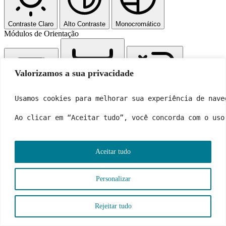
Contraste Claro
Alto Contraste
Monocromático
Módulos de Orientação
Valorizamos a sua privacidade
Usamos cookies para melhorar sua experiência de nave
Linha de Leitura
Máscara de Leitura
Ocultar Imagens
Ao clicar em “Aceitar tudo”, você concorda com o uso
Aceitar tudo
Destacar Conteúdo
Parar Animações
Destacar Links
Pular para o conteúdo
Personalizar
Redefinir Configurações
Rejeitar tudo