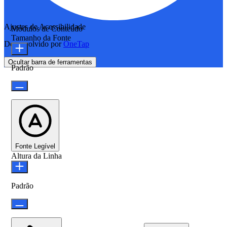
Ajustes de Acessibilidade
Módulos de Conteúdo
Tamanho da Fonte
Desenvolvido por
OneTap
Ocultar barra de ferramentas
Padrão
Fonte Legível
Altura da Linha
Padrão