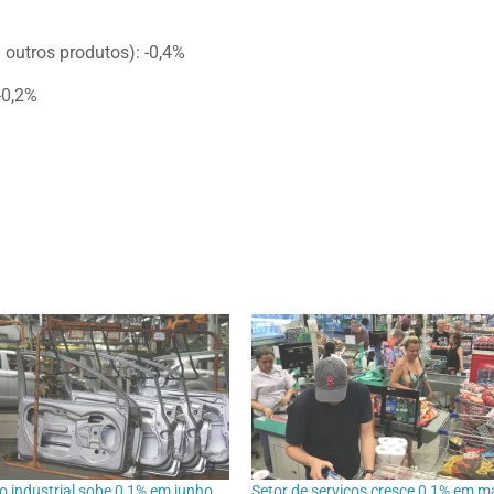
outros produtos): -0,4%
-0,2%
 industrial sobe 0,1% em junho,
Setor de serviços cresce 0,1% em m