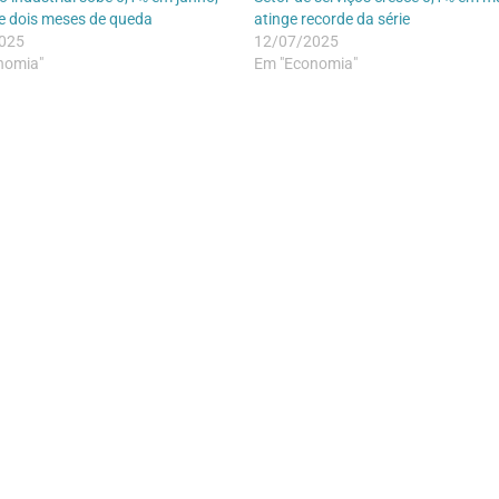
e dois meses de queda
atinge recorde da série
025
12/07/2025
nomia"
Em "Economia"