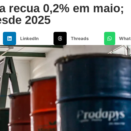
ira recua 0,2% em maio;
esde 2025
LinkedIn
Threads
What