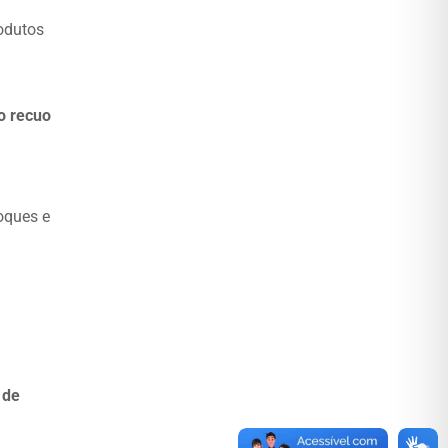
odutos
 o recuo
oques e
 de