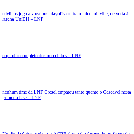
o Minas joga a vaga nos playoffs contra o líder Joinville, de volta à
Arena UniBH – LNF
o quadro completo dos oito clubes – LNF
nenhum time da LNF Cresol empatou tanto quanto o Cascavel nesta
primeira fase – LNF
No dia da última rodada, a ACBF abre o dia formando professor de