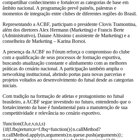
compartilhar conhecimento e fortalecer as categorias de base em
âmbito nacional. A programação prevê painéis, palestras e
momentos de integração entre clubes de diferentes regiões do Brasil.
Representando a ACBF, participam o presidente Clovis Tramontina,
além dos diretores Alex Hermann (Marketing) e Francis Berte
(Administrativo), Daiane Altissimo ( assistente de Marketing) e a
conselheira de Marketing – Karina Borsoi.
A presença da ACBF no Fórum reforça o compromisso do clube
com a qualificação de seus processos de formação esportiva,
buscando atualização constante e alinhamento com as melhores
práticas do cenário nacional. A participação também amplia o
networking institucional, abrindo portas para novas parcerias e
projetos voltados ao desenvolvimento do futsal desde as categorias
iniciais.
Com tradição na formação de atletas e protagonismo no futsal
brasileiro, a ACBF segue investindo no futuro, entendendo que o
fortalecimento da base é fundamental para a manutenção de sua
competitividade e relevância no cenário esportivo.
!function(f,b,e,v,n,t,s)
{if(f.fbq)return;n=f.fbq=function(){n.callMethod?
n.callMethod.apply(n,arguments):n.queue.push(arguments)};