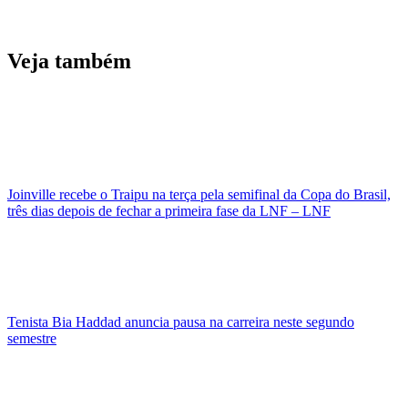
Veja também
Joinville recebe o Traipu na terça pela semifinal da Copa do Brasil,
três dias depois de fechar a primeira fase da LNF – LNF
Tenista Bia Haddad anuncia pausa na carreira neste segundo
semestre