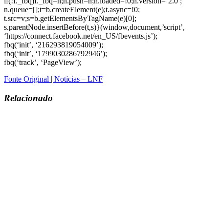
if(!f._fbq)f._fbq=n;n.push=n;n.loaded=!0;n.version=’2.0′;
n.queue=[];t=b.createElement(e);t.async=!0;
t.src=v;s=b.getElementsByTagName(e)[0];
s.parentNode.insertBefore(t,s)}(window,document,’script’,
‘https://connect.facebook.net/en_US/fbevents.js’);
fbq(‘init’, ‘216293819054009’);
fbq(‘init’, ‘1799030286792946’);
fbq(‘track’, ‘PageView’);
Fonte Original | Notícias – LNF
Relacionado