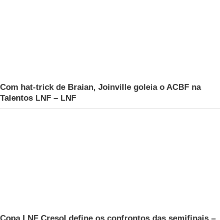
Com hat-trick de Braian, Joinville goleia o ACBF na
Talentos LNF – LNF
Copa LNF Cresol define os confrontos das semifinais –