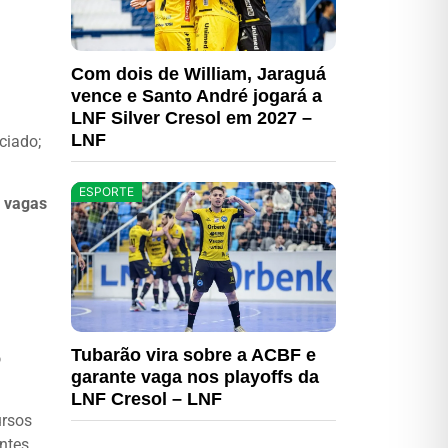
Com dois de William, Jaraguá
vence e Santo André jogará a
LNF Silver Cresol em 2027 –
LNF
ciado;
ESPORTE
s vagas
Tubarão vira sobre a ACBF e
o
garante vaga nos playoffs da
LNF Cresol – LNF
ursos
ntes