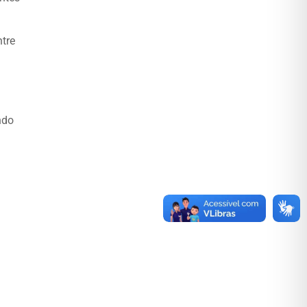
tre
ndo