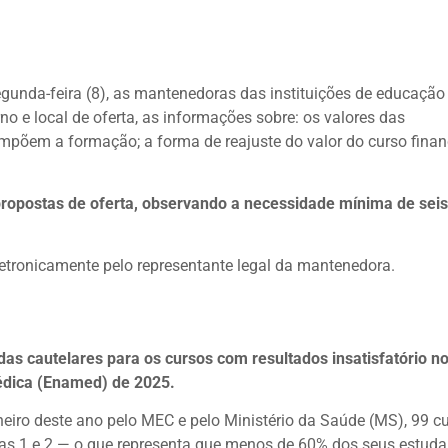
gunda-feira (8), as mantenedoras das instituições de educação
no e local de oferta, as informações sobre: os valores das
mpõem a formação; a forma de reajuste do valor do curso finan
ropostas de oferta, observando a necessidade mínima de sei
letronicamente pelo representante legal da mantenedora.
das cautelares para os cursos com resultados insatisfatório n
dica (Enamed) de 2025.
eiro deste ano pelo MEC e pelo Ministério da Saúde (MS), 99 c
as 1 e 2 — o que representa que menos de 60% dos seus estuda