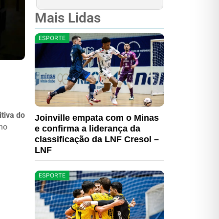
Mais Lidas
ESPORTE
tiva do
Joinville empata com o Minas
ino
e confirma a liderança da
classificação da LNF Cresol –
LNF
ESPORTE