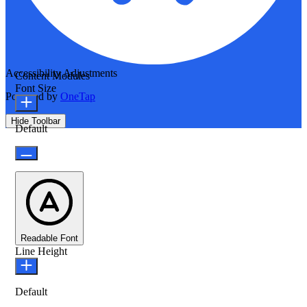
Accessibility Adjustments
Content Modules
Font Size
Powered by
OneTap
Hide Toolbar
Default
Readable Font
Line Height
Default