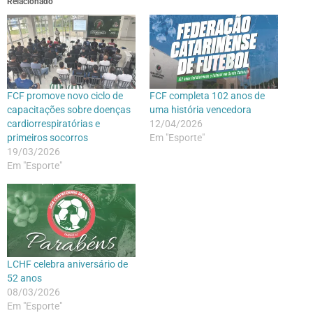
Relacionado
FCF promove novo ciclo de
FCF completa 102 anos de
capacitações sobre doenças
uma história vencedora
cardiorrespiratórias e
12/04/2026
primeiros socorros
Em "Esporte"
19/03/2026
Em "Esporte"
LCHF celebra aniversário de
52 anos
08/03/2026
Em "Esporte"