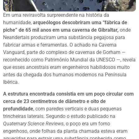
Em uma reviravolta surpreendente na história da
humanidade,
arqueólogos descobriram uma “fábrica de
piche” de 65 mil anos em uma caverna de Gibraltar,
onde
Neandertais produziram uma substância pegajosa para
fabricar armas e ferramentas. O achado na Caverna
Vanguard, parte do complexo de cavernas de Gorham —
reconhecido como Patrimônio Mundial da UNESCO —, revela
que esses ancestrais eram engenheiros habilidosos muito
antes da chegada dos humanos modernos na Península
Ibérica.
A estrutura encontrada consistia em um poço circular com
cerca de 23 centímetros de diâmetro e oito de
profundidade
, com paredes verticais e duas pequenas
trincheiras laterais. Segundo o estudo publicado na
Quaternary Science Reviews
, o poço era um forno
engenhoso, onde folhas da planta chamada esteva eram
aquecidas para extrair uma substância conhecida como