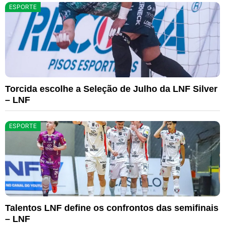
ESPORTE
Torcida escolhe a Seleção de Julho da LNF Silver
– LNF
ESPORTE
Talentos LNF define os confrontos das semifinais
– LNF