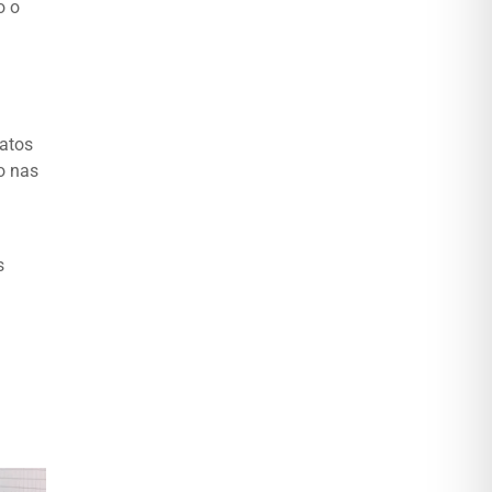
o o
datos
o nas
s