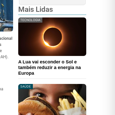
Mais Lidas
TECNOLOGIA
acional
s
de
DAH).
A Lua vai esconder o Sol e
também reduzir a energia na
Europa
SAÚDE
na