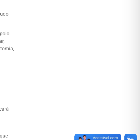
audo
apoio
r,
stomia,
cará
 que