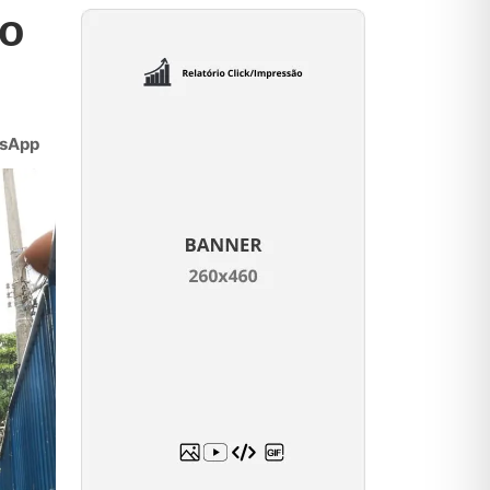
do
sApp