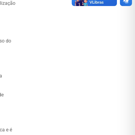
lização
uso do
a
de
ca e é