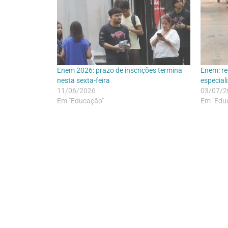
Enem 2026: prazo de inscrições termina
Enem: re
nesta sexta-feira
especiali
11/06/2026
03/07/2
Em "Educação"
Em "Edu