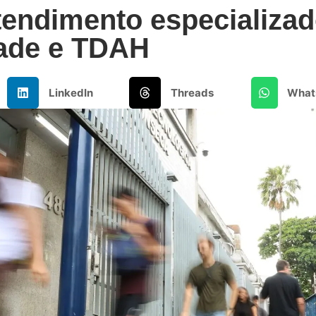
tendimento especializa
dade e TDAH
LinkedIn
Threads
What