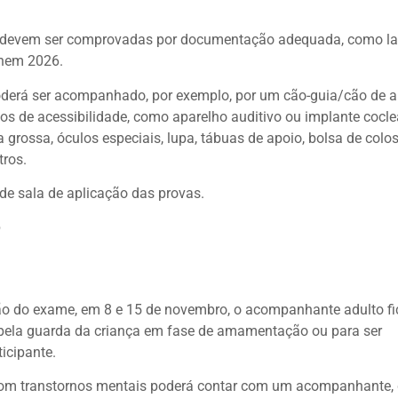
ões devem ser comprovadas por documentação adequada, como l
Enem 2026.
 poderá ser acompanhado, por exemplo, por um cão-guia/cão de 
sos de acessibilidade, como aparelho auditivo ou implante coclea
 grossa, óculos especiais, lupa, tábuas de apoio, bolsa de colo
tros.
 de sala de aplicação das provas.
p
ação do exame, em 8 e 15 de novembro, o acompanhante adulto fi
 pela guarda da criança em fase de amamentação ou para ser
icipante.
om transtornos mentais poderá contar com um acompanhante,