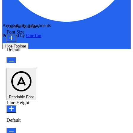
Accessibility Adjustments
Content Modules
Font Size
Powered by
OneTap
Hide Toolbar
Default
Readable Font
Line Height
Default