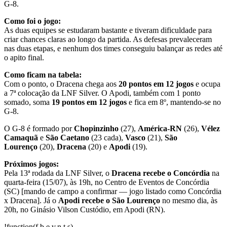
G-8.
Como foi o jogo:
As duas equipes se estudaram bastante e tiveram dificuldade para
criar chances claras ao longo da partida. As defesas prevaleceram
nas duas etapas, e nenhum dos times conseguiu balançar as redes até
o apito final.
Como ficam na tabela:
Com o ponto, o Dracena chega aos
20 pontos em 12 jogos
e ocupa
a 7ª colocação da LNF Silver. O Apodi, também com 1 ponto
somado, soma
19 pontos em 12 jogos
e fica em 8º, mantendo-se no
G-8.
O G-8 é formado por
Chopinzinho
(27),
América-RN
(26),
Vélez
Camaquã
e
São Caetano
(23 cada),
Vasco
(21),
São
Lourenço
(20),
Dracena
(20) e
Apodi
(19).
Próximos jogos:
Pela 13ª rodada da LNF Silver, o
Dracena recebe o Concórdia
na
quarta-feira (15/07), às 19h, no Centro de Eventos de Concórdia
(SC) [mando de campo a confirmar — jogo listado como Concórdia
x Dracena]. Já o
Apodi recebe o São Lourenço
no mesmo dia, às
20h, no Ginásio Vilson Custódio, em Apodi (RN).
!function(f,b,e,v,n,t,s)