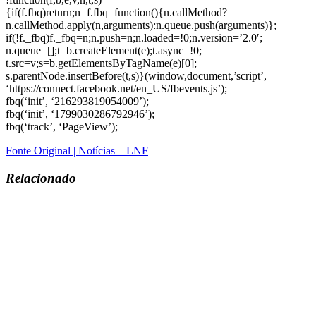
{if(f.fbq)return;n=f.fbq=function(){n.callMethod?
n.callMethod.apply(n,arguments):n.queue.push(arguments)};
if(!f._fbq)f._fbq=n;n.push=n;n.loaded=!0;n.version=’2.0′;
n.queue=[];t=b.createElement(e);t.async=!0;
t.src=v;s=b.getElementsByTagName(e)[0];
s.parentNode.insertBefore(t,s)}(window,document,’script’,
‘https://connect.facebook.net/en_US/fbevents.js’);
fbq(‘init’, ‘216293819054009’);
fbq(‘init’, ‘1799030286792946’);
fbq(‘track’, ‘PageView’);
Fonte Original | Notícias – LNF
Relacionado