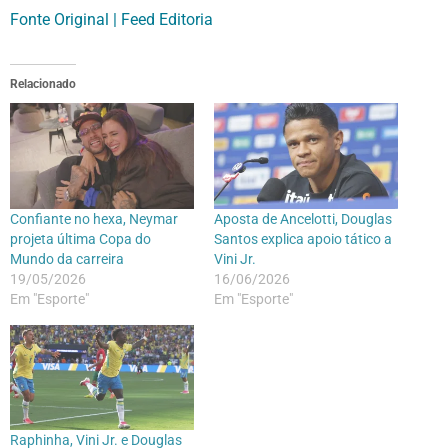
Fonte Original | Feed Editoria
Relacionado
Confiante no hexa, Neymar
Aposta de Ancelotti, Douglas
projeta última Copa do
Santos explica apoio tático a
Mundo da carreira
Vini Jr.
19/05/2026
16/06/2026
Em "Esporte"
Em "Esporte"
Raphinha, Vini Jr. e Douglas