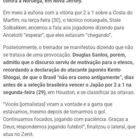
contra a Noruega, em Nova Jersey.
Em meio à euforia com a vitória por 2 a 1 sobre a Costa do
Marfim, na terça-feira (30), o técnico norueguês, Stale
Solbakken, encerrou a fala aos jogadores dizendo para
Ancelotti “esperar”, que eles estavam “chegando”.
Posteriormente, o treinador se manifestou dizendo que não
se tratava de uma provocação.
Douglas Santos, porém,
admitiu que o discurso serviu de motivação para o elenco,
recordando a declaração do atacante japonês Kento
Shiogai, de que o Brasil “não era como antigamente”, dias
antes de a seleção brasileira vencer o Japão por 2 a 1 na
segunda-feira (29)
, em Houston, e se classificar às oitavas.
“Vocês [jornalistas] viram a vontade e a garra que
estávamos, mesmo depois de tomarmos o gol.
Continuamos focados, jogando com paciência. Graças a
Deus, respondemos jogando futebol”, finalizou o lateral, que
atua no Zenit.