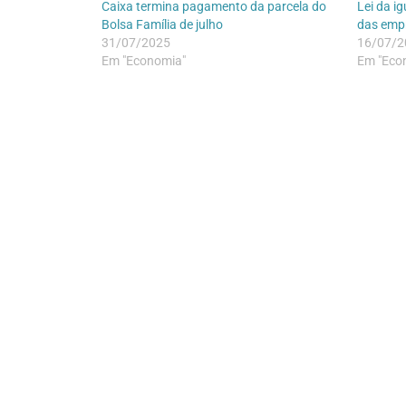
Caixa termina pagamento da parcela do
Lei da i
Bolsa Família de julho
das empr
31/07/2025
16/07/2
Em "Economia"
Em "Eco