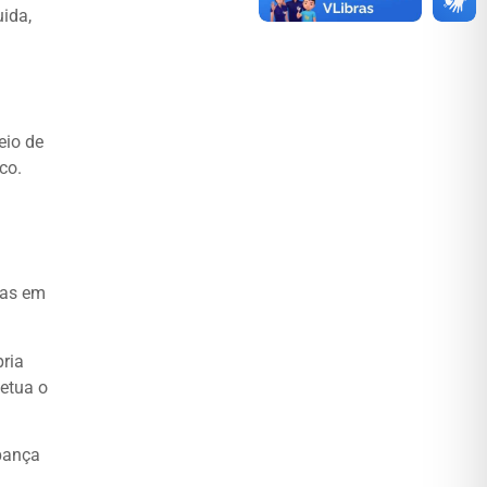
ida,
eio de
co.
las em
ria
fetua o
pança