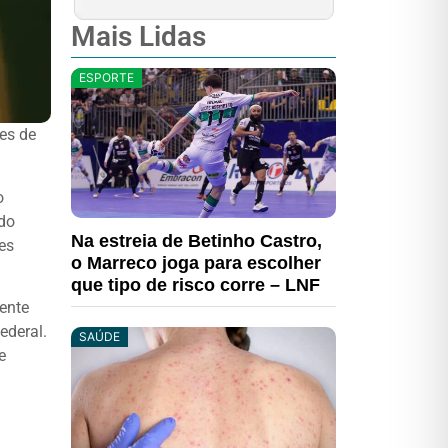
Mais Lidas
ESPORTE
es de
o
 do
Na estreia de Betinho Castro,
es
o Marreco joga para escolher
que tipo de risco corre – LNF
ente
ederal.
SAÚDE
e