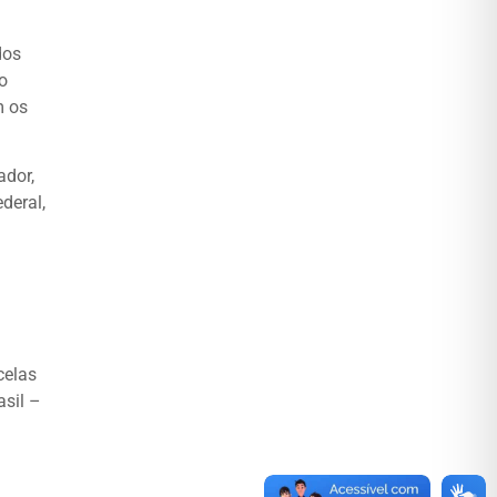
dos
o
m os
ador,
deral,
celas
asil –