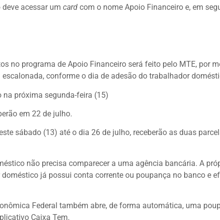
co deve acessar um
card
com o nome Apoio Financeiro e, em segu
os no programa de Apoio Financeiro será feito pelo MTE, por m
 escalonada, conforme o dia de adesão do trabalhador domésti
 na próxima segunda-feira (15)
berão em 22 de julho.
ste sábado (13) até o dia 26 de julho, receberão as duas parce
éstico não precisa comparecer a uma agência bancária. A próp
dor doméstico já possui conta corrente ou poupança no banco e e
 Econômica Federal também abre, de forma automática, uma pou
plicativo Caixa Tem.