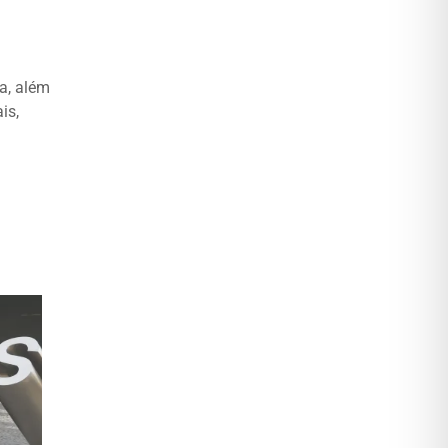
a, além
is,