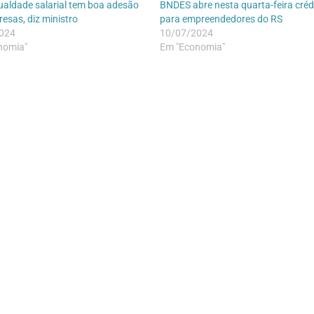
gualdade salarial tem boa adesão
BNDES abre nesta quarta-feira créd
esas, diz ministro
para empreendedores do RS
024
10/07/2024
nomia"
Em "Economia"