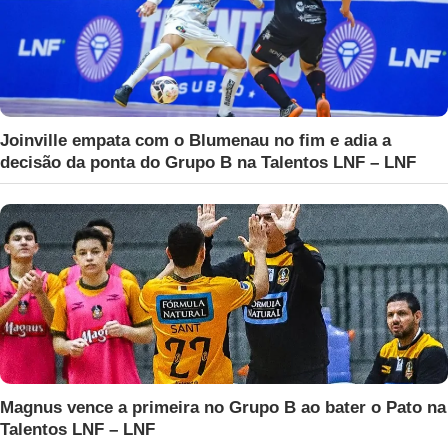
Joinville empata com o Blumenau no fim e adia a
decisão da ponta do Grupo B na Talentos LNF – LNF
Magnus vence a primeira no Grupo B ao bater o Pato na
Talentos LNF – LNF