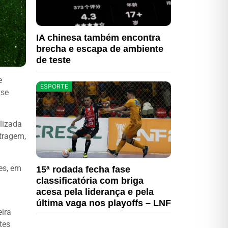
IA chinesa também encontra
brecha e escapa de ambiente
de teste
e
ESPORTE
ase
lizada
tragem,
es, em
15ª rodada fecha fase
classificatória com briga
acesa pela liderança e pela
última vaga nos playoffs – LNF
eira
tes