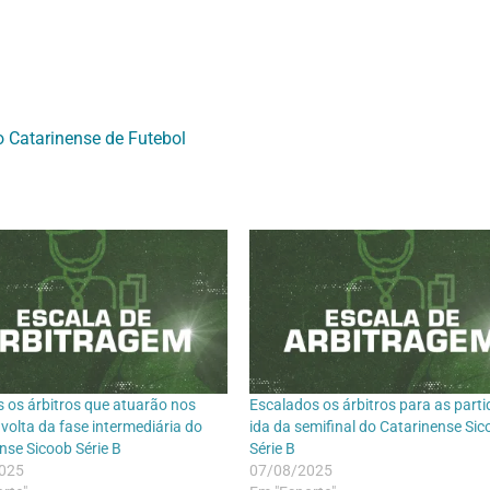
o Catarinense de Futebol
s os árbitros que atuarão nos
Escalados os árbitros para as parti
 volta da fase intermediária do
ida da semifinal do Catarinense Si
nse Sicoob Série B
Série B
025
07/08/2025