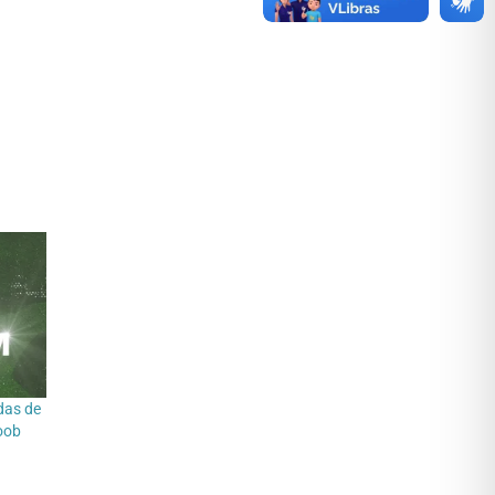
das de
coob