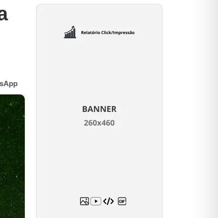
a
sApp