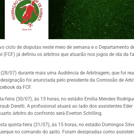
vo ciclo de disputas neste meio de semana e o Departamento d
 (FCF) já definiu os árbitros que atuarão nos jogos de ida da f
 (28/07) durante mais uma Audiência de Arbitragem, que foi rea
 designação foi anunciada pelo presidente da Comissão de Arbi
acebook da FCF.
a-feira (30/07), às 15 horas, no estádio Emília Mendes Rodrigu
ub Deretti. A profissional atuará ao lado dos assistentes Eder
rto árbitro do confronto será Everton Schilling.
a quinta-feira (31/07), às 15 horas, no estádio Domingos Silv
querque no comando do apito. Foram designadas como assisten