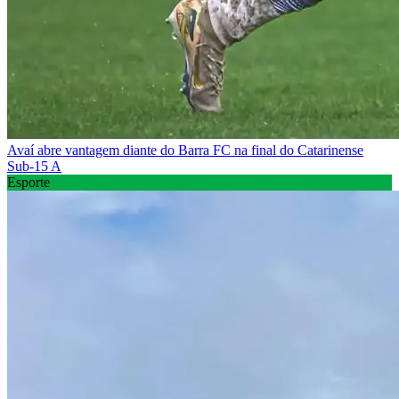
Avaí abre vantagem diante do Barra FC na final do Catarinense
Sub-15 A
Esporte