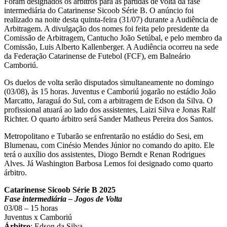
Foram designados os árbitros para as partidas de volta da fase
intermediária do Catarinense Sicoob Série B. O anúncio foi
realizado na noite desta quinta-feira (31/07) durante a Audiência de
Arbitragem. A divulgação dos nomes foi feita pelo presidente da
Comissão de Arbitragem, Cantucho João Setúbal, e pelo membro da
Comissão, Luis Alberto Kallenberger. A Audiência ocorreu na sede
da Federação Catarinense de Futebol (FCF), em Balneário
Camboriú.
Os duelos de volta serão disputados simultaneamente no domingo
(03/08), às 15 horas. Juventus e Camboriú jogarão no estádio João
Marcatto, Jaraguá do Sul, com a arbitragem de Edson da Silva. O
profissional atuará ao lado dos assistentes, Laizi Silva e Jonas Ralf
Richter. O quarto árbitro será Sander Matheus Pereira dos Santos.
Metropolitano e Tubarão se enfrentarão no estádio do Sesi, em
Blumenau, com Cinésio Mendes Júnior no comando do apito. Ele
terá o auxílio dos assistentes, Diogo Berndt e Renan Rodrigues
Alves. Já Washington Barbosa Lemos foi designado como quarto
árbitro.
Catarinense Sicoob Série B 2025
Fase intermediária – Jogos de Volta
03/08 – 15 horas
Juventus x Camboriú
Árbitro
: Edson da Silva