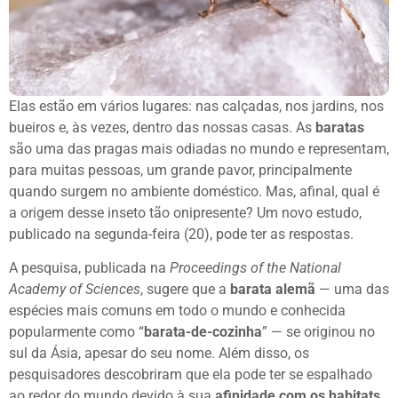
Elas estão em vários lugares: nas calçadas, nos jardins, nos
bueiros e, às vezes, dentro das nossas casas. As
baratas
são uma das pragas mais odiadas no mundo e representam,
para muitas pessoas, um grande pavor, principalmente
quando surgem no ambiente doméstico. Mas, afinal, qual é
a origem desse inseto tão onipresente? Um novo estudo,
publicado na segunda-feira (20), pode ter as respostas.
A pesquisa, publicada na
Proceedings of the National
Academy of Sciences
, sugere que a
barata alemã
— uma das
espécies mais comuns em todo o mundo e conhecida
popularmente como “
barata-de-cozinha
” — se originou no
sul da Ásia, apesar do seu nome. Além disso, os
pesquisadores descobriram que ela pode ter se espalhado
ao redor do mundo devido à sua
afinidade com os habitats