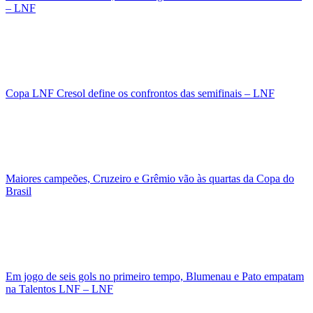
– LNF
Copa LNF Cresol define os confrontos das semifinais – LNF
Maiores campeões, Cruzeiro e Grêmio vão às quartas da Copa do
Brasil
Em jogo de seis gols no primeiro tempo, Blumenau e Pato empatam
na Talentos LNF – LNF