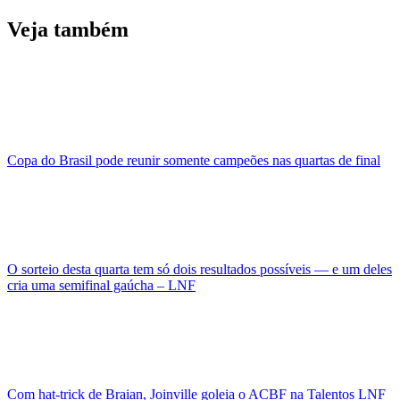
Veja também
Copa do Brasil pode reunir somente campeões nas quartas de final
O sorteio desta quarta tem só dois resultados possíveis — e um deles
cria uma semifinal gaúcha – LNF
Com hat-trick de Braian, Joinville goleia o ACBF na Talentos LNF