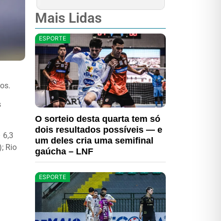
Mais Lidas
ESPORTE
os.
s
O sorteio desta quarta tem só
dois resultados possíveis — e
 6,3
um deles cria uma semifinal
; Rio
gaúcha – LNF
ESPORTE