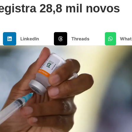
egistra 28,8 mil novos
LinkedIn
Threads
What