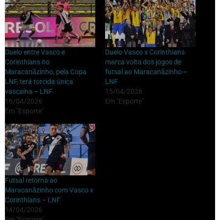
Duelo entre Vasco e
Duelo Vasco x Corinthians
Corinthians no
marca volta dos jogos de
Maracanãzinho, pela Copa
futsal ao Maracanãzinho –
LNF, terá torcida única
LNF
vascaína – LNF
15/04/2026
16/04/2026
Em "Esporte"
Em "Esporte"
Futsal retorna ao
Maracanãzinho com Vasco x
Corinthians – LNF
14/04/2026
Em "Esporte"