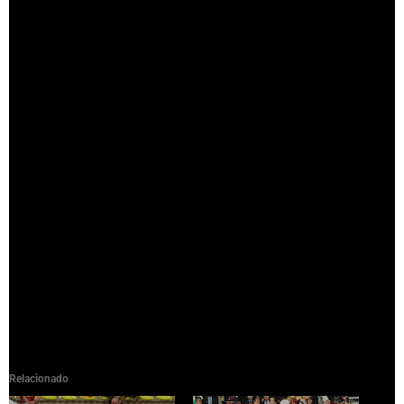
Ingressos
!function(f,b,e,v,n,t,s)
{if(f.fbq)return;n=f.fbq=function(){n.callMethod?
n.callMethod.apply(n,arguments):n.queue.push(arguments)};
if(!f._fbq)f._fbq=n;n.push=n;n.loaded=!0;n.version=’2.0′;
n.queue=[];t=b.createElement(e);t.async=!0;
t.src=v;s=b.getElementsByTagName(e)[0];
s.parentNode.insertBefore(t,s)}(window,document,’script’,
‘https://connect.facebook.net/en_US/fbevents.js’);
fbq(‘init’, ‘216293819054009’);
fbq(‘init’, ‘1799030286792946’);
fbq(‘track’, ‘PageView’);
Fonte Original | Notícias – LNF
Relacionado