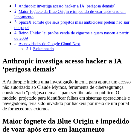
Anthropic investiga acesso hacker a IA ‘perigosa demais’
Maior foguete da Blue Origin é impedido de voar após erro em
lançamento
SpaceX admite que seus projetos mais ambiciosos podem não sair
do papel
Reino Unido: lei proíbe venda de cigarros a quem nasceu a partir
de 2009
As novidades do Google Cloud Next
Relacionado
Anthropic investiga acesso hacker a IA
‘perigosa demais’
A Anthropic iniciou uma investigação interna para apurar um acesso
não autorizado ao Claude Mythos, ferramenta de cibersegurança
considerada “perigosa demais” para ser liberada ao público. O
modelo, projetado para identificar falhas em sistemas operacionais e
navegadores, teria sido invadido por hackers por meio de um portal
de fornecedores externos.
Maior foguete da Blue Origin é impedido
de voar após erro em lançamento