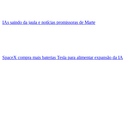
IAs saindo da jaula e notícias promissoras de Marte
SpaceX compra mais baterias Tesla para alimentar expansão da IA