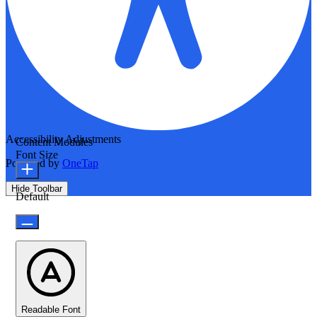
Accessibility Adjustments
Content Modules
Font Size
Powered by
OneTap
Hide Toolbar
Default
Readable Font