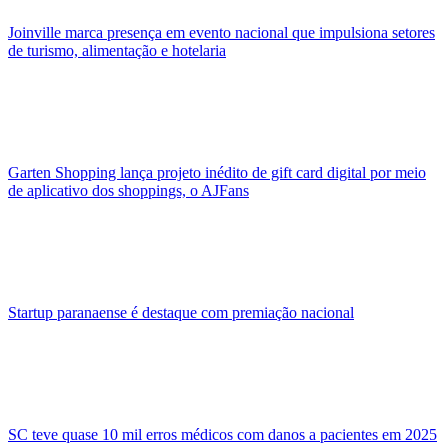
Joinville marca presença em evento nacional que impulsiona setores
de turismo, alimentação e hotelaria
Garten Shopping lança projeto inédito de gift card digital por meio
de aplicativo dos shoppings, o AJFans
Startup paranaense é destaque com premiação nacional
SC teve quase 10 mil erros médicos com danos a pacientes em 2025