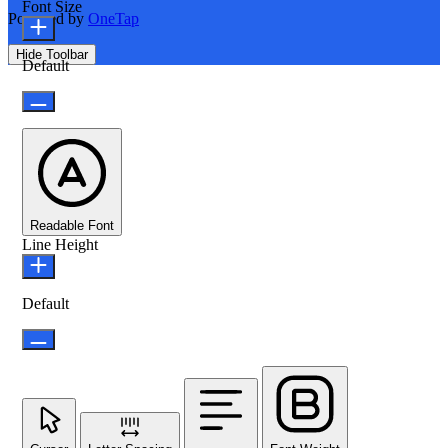
Font Size
Powered by
OneTap
Hide Toolbar
Default
Readable Font
Line Height
Default