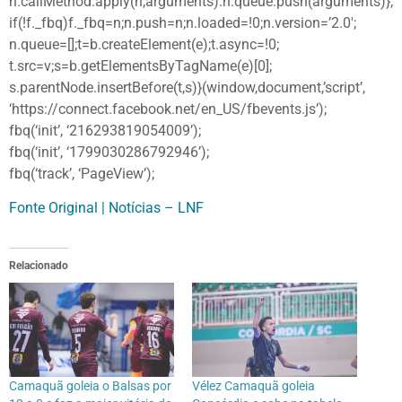
n.callMethod.apply(n,arguments):n.queue.push(arguments)};
if(!f._fbq)f._fbq=n;n.push=n;n.loaded=!0;n.version=’2.0′;
n.queue=[];t=b.createElement(e);t.async=!0;
t.src=v;s=b.getElementsByTagName(e)[0];
s.parentNode.insertBefore(t,s)}(window,document,’script’,
‘https://connect.facebook.net/en_US/fbevents.js’);
fbq(‘init’, ‘216293819054009’);
fbq(‘init’, ‘1799030286792946’);
fbq(‘track’, ‘PageView’);
Fonte Original | Notícias – LNF
Relacionado
Camaquã goleia o Balsas por
Vélez Camaquã goleia