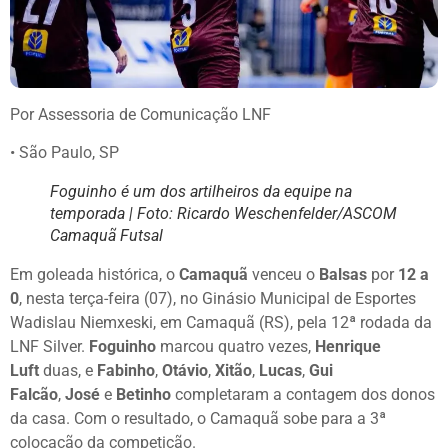
Por Assessoria de Comunicação LNF
• São Paulo, SP
Foguinho é um dos artilheiros da equipe na
temporada | Foto: Ricardo Weschenfelder/ASCOM
Camaquã Futsal
Em goleada histórica, o
Camaquã
venceu o
Balsas
por
12 a
0
, nesta terça-feira (07), no Ginásio Municipal de Esportes
Wadislau Niemxeski, em Camaquã (RS), pela 12ª rodada da
LNF Silver.
Foguinho
marcou quatro vezes,
Henrique
Luft
duas, e
Fabinho
,
Otávio
,
Xitão
,
Lucas
,
Gui
Falcão
,
José
e
Betinho
completaram a contagem dos donos
da casa. Com o resultado, o Camaquã sobe para a 3ª
colocação da competição.