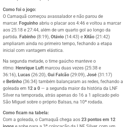
Como foi o jogo:
O Camaquã começou avassalador e não parou de
marcar.
Foguinho
abriu o placar aos 4:46 e voltou a marcar
aos 25:18 e 27:44, além de um quarto gol ao longo da
partida.
Fabinho
(8:19),
Otávio
(14:43) e
Xitão
(21:42)
ampliaram ainda no primeiro tempo, fechando a etapa
inicial com vantagem elástica.
Na segunda metade, o time gaúcho manteve o
ritmo:
Henrique Luft
marcou duas vezes (25:38 e
36:16),
Lucas
(26:20),
Gui Falcão
(29:09),
José
(31:17)
e
Betinho
(36:34) também balançaram as redes, fechando a
goleada em
12 a 0
— a segunda maior da história da LNF
Silver na temporada, atrás apenas do 16 a 1 aplicado pelo
São Miguel sobre o próprio Balsas, na 10ª rodada.
Como ficam na tabela:
Com a goleada, o Camaquã chega aos
23 pontos em 12
jogos
e sobe para a 3ª colocação da LNF Silver, com um