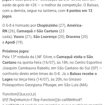
saldo de gols de +26 — o melhor da competição. O Balsas,
com a derrota, segue na lanterna, com
4 pontos em 12
jogos
.
O G-8 é formado por
Chopinzinho
(27),
América-
RN
(26),
Camaquã
e
São Caetano
(23
cada),
Vasco
(21),
São Lourenço
(20),
Dracena
(20)
e
Apodi
(19).
Próximos jogos:
Pela 13ª rodada da LNF Silver, o
Camaquã visita o São
Caetano
na quinta-feira (16/07), às 18h, no Centro Esportivo
Joaquim Cambauva Rabello, em São Caetano do Sul (SP) —
confronto direto entre times do G-8. Já o
Balsas recebe o
Lages
na terça-feira (14/07), às 20h, no Ginásio
Poliesportivo Georgiana Pflueger, em São Luís (MA).
!function(f,b,e,v,n,t,s)
{if(f.fbq)return;n=f.fbq=function(){n.callMethod?