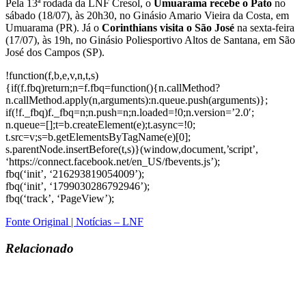
Pela 13ª rodada da LNF Cresol, o
Umuarama recebe o Pato
no
sábado (18/07), às 20h30, no Ginásio Amario Vieira da Costa, em
Umuarama (PR). Já o
Corinthians visita o São José
na sexta-feira
(17/07), às 19h, no Ginásio Poliesportivo Altos de Santana, em São
José dos Campos (SP).
!function(f,b,e,v,n,t,s)
{if(f.fbq)return;n=f.fbq=function(){n.callMethod?
n.callMethod.apply(n,arguments):n.queue.push(arguments)};
if(!f._fbq)f._fbq=n;n.push=n;n.loaded=!0;n.version=’2.0′;
n.queue=[];t=b.createElement(e);t.async=!0;
t.src=v;s=b.getElementsByTagName(e)[0];
s.parentNode.insertBefore(t,s)}(window,document,’script’,
‘https://connect.facebook.net/en_US/fbevents.js’);
fbq(‘init’, ‘216293819054009’);
fbq(‘init’, ‘1799030286792946’);
fbq(‘track’, ‘PageView’);
Fonte Original | Notícias – LNF
Relacionado