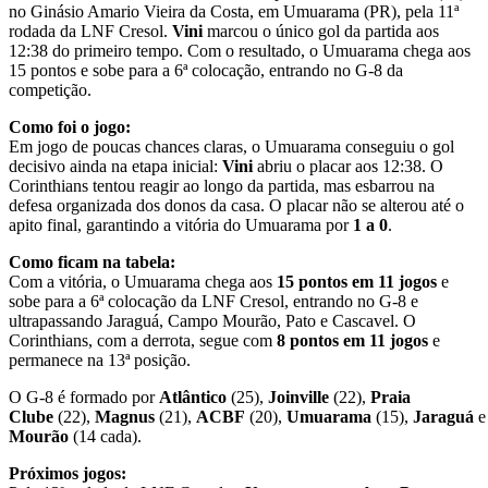
no Ginásio Amario Vieira da Costa, em Umuarama (PR), pela 11ª
rodada da LNF Cresol.
Vini
marcou o único gol da partida aos
12:38 do primeiro tempo. Com o resultado, o Umuarama chega aos
15 pontos e sobe para a 6ª colocação, entrando no G-8 da
competição.
Como foi o jogo:
Em jogo de poucas chances claras, o Umuarama conseguiu o gol
decisivo ainda na etapa inicial:
Vini
abriu o placar aos 12:38. O
Corinthians tentou reagir ao longo da partida, mas esbarrou na
defesa organizada dos donos da casa. O placar não se alterou até o
apito final, garantindo a vitória do Umuarama por
1 a 0
.
Como ficam na tabela:
Com a vitória, o Umuarama chega aos
15 pontos em 11 jogos
e
sobe para a 6ª colocação da LNF Cresol, entrando no G-8 e
ultrapassando Jaraguá, Campo Mourão, Pato e Cascavel. O
Corinthians, com a derrota, segue com
8 pontos em 11 jogos
e
permanece na 13ª posição.
O G-8 é formado por
Atlântico
(25),
Joinville
(22),
Praia
Clube
(22),
Magnus
(21),
ACBF
(20),
Umuarama
(15),
Jaraguá
Mourão
(14 cada).
Próximos jogos: