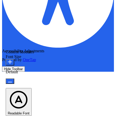
Accessibility Adjustments
Content Modules
Font Size
Powered by
OneTap
Hide Toolbar
Default
Readable Font