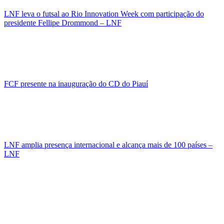
LNF leva o futsal ao Rio Innovation Week com participação do
presidente Fellipe Drommond – LNF
FCF presente na inauguração do CD do Piauí
LNF amplia presença internacional e alcança mais de 100 países –
LNF