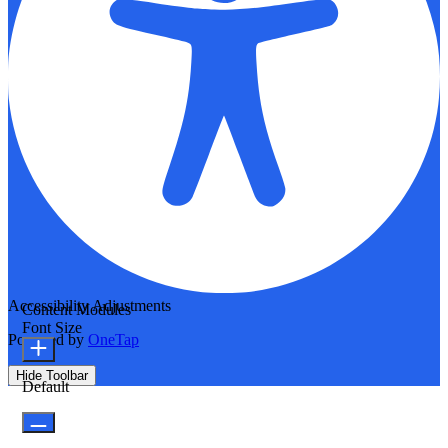
Accessibility Adjustments
Content Modules
Font Size
Powered by
OneTap
Hide Toolbar
Default