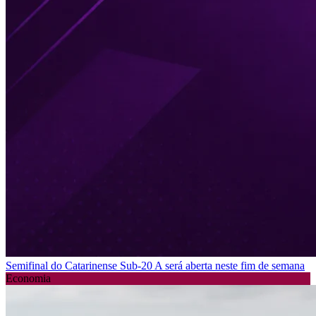
Semifinal do Catarinense Sub-20 A será aberta neste fim de semana
Economia