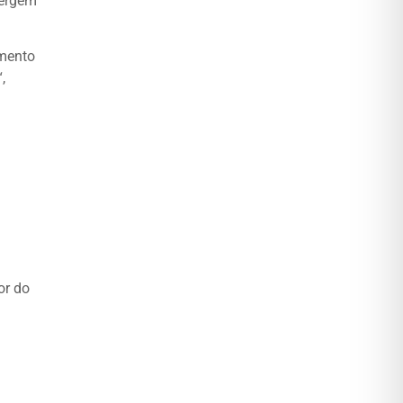
vergem
mento
“,
or do