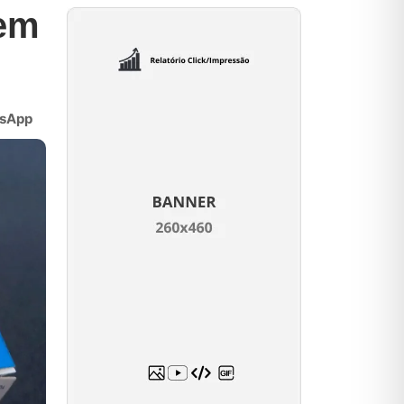
 em
sApp