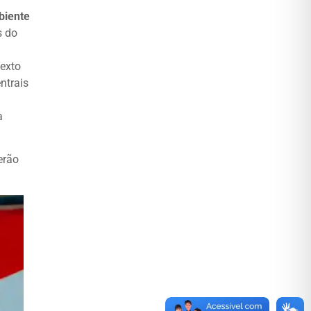
biente
s do
texto
ntrais
a
erão