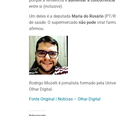
porque a tendência é
aumentar a concorrência
entre si (inclusive).
Um deles é a deputada
Maria do Rosário
(PT/R
de saúde. O supermercado
não pode
virar farm
afirmou.
Rodrigo Mozelli é jornalista formado pela Univ
Olhar Digital.
Fonte Original | Notícias – Olhar Digital
Relacionado