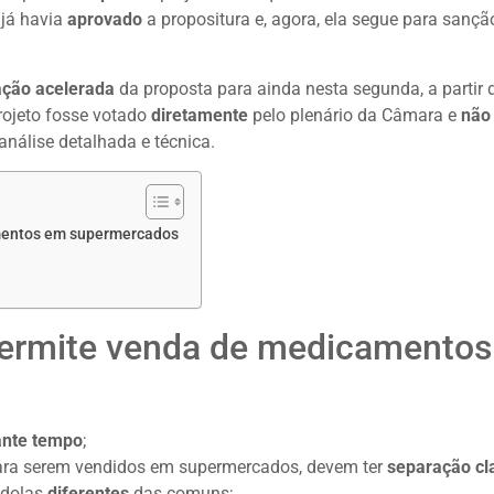
já havia
aprovado
a propositura e, agora, ela segue para sançã
ação acelerada
da proposta para ainda nesta segunda, a partir 
rojeto fosse votado
diretamente
pelo plenário da Câmara e
não
nálise detalhada e técnica.
mentos em supermercados
permite venda de medicamento
ante tempo
;
para serem vendidos em supermercados, devem ter
separação cl
ndolas
diferentes
das comuns;