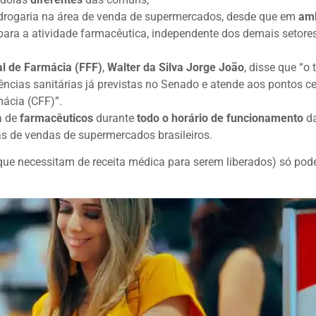
u drogaria na área de venda de supermercados, desde que em
am
ara a atividade farmacêutica, independente dos demais setore
l de Farmácia (FFF)
,
Walter da Silva Jorge João
, disse que “o 
ências sanitárias já previstas no Senado e atende aos pontos ce
ácia (CFF)”.
a de
farmacêuticos
durante
todo o horário de funcionamento
d
as de vendas de supermercados brasileiros.
que necessitam de receita médica para serem liberados) só pod