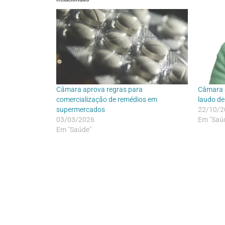
Câmara aprova regras para
Câmara 
comercialização de remédios em
laudo de
supermercados
22/10/2
03/03/2026
Em "Saú
Em "Saúde"