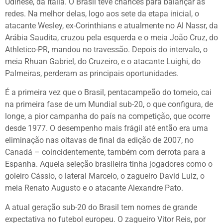
Udinese, da Itália. O Brasil teve chances para balançar as
redes. Na melhor delas, logo aos sete da etapa inicial, o
atacante Wesley, ex-Corinthians e atualmente no Al Nassr, da
Arábia Saudita, cruzou pela esquerda e o meia João Cruz, do
Athletico-PR, mandou no travessão. Depois do intervalo, o
meia Rhuan Gabriel, do Cruzeiro, e o atacante Luighi, do
Palmeiras, perderam as principais oportunidades.
É a primeira vez que o Brasil, pentacampeão do torneio, cai
na primeira fase de um Mundial sub-20, o que configura, de
longe, a pior campanha do país na competição, que ocorre
desde 1977. O desempenho mais frágil até então era uma
eliminação nas oitavas de final da edição de 2007, no
Canadá – coincidentemente, também com derrota para a
Espanha. Aquela seleção brasileira tinha jogadores como o
goleiro Cássio, o lateral Marcelo, o zagueiro David Luiz, o
meia Renato Augusto e o atacante Alexandre Pato.
A atual geração sub-20 do Brasil tem nomes de grande
expectativa no futebol europeu. O zagueiro Vitor Reis, por