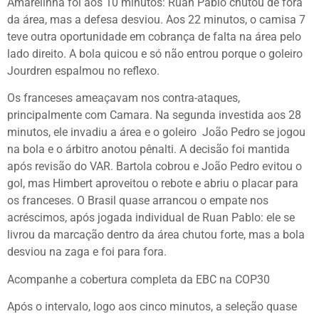
Amarelinha foi aos 10 minutos: Ruan Pablo chutou de fora
da área, mas a defesa desviou. Aos 22 minutos, o camisa 7
teve outra oportunidade em cobrança de falta na área pelo
lado direito. A bola quicou e só não entrou porque o goleiro
Jourdren espalmou no reflexo.
Os franceses ameaçavam nos contra-ataques,
principalmente com Camara. Na segunda investida aos 28
minutos, ele invadiu a área e o goleiro João Pedro se jogou
na bola e o árbitro anotou pênalti. A decisão foi mantida
após revisão do VAR. Bartola cobrou e João Pedro evitou o
gol, mas Himbert aproveitou o rebote e abriu o placar para
os franceses. O Brasil quase arrancou o empate nos
acréscimos, após jogada individual de Ruan Pablo: ele se
livrou da marcação dentro da área chutou forte, mas a bola
desviou na zaga e foi para fora.
Acompanhe a cobertura completa da EBC na COP30
Após o intervalo, logo aos cinco minutos, a seleção quase