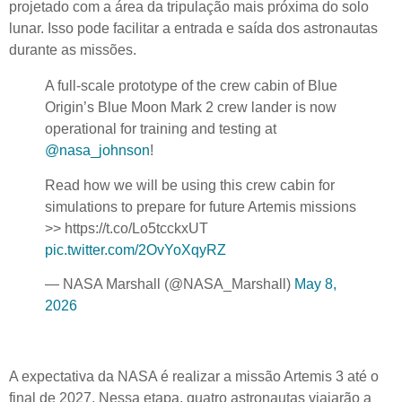
projetado com a área da tripulação mais próxima do solo
lunar. Isso pode facilitar a entrada e saída dos astronautas
durante as missões.
A full-scale prototype of the crew cabin of Blue
Origin’s Blue Moon Mark 2 crew lander is now
operational for training and testing at
@nasa_johnson
!
Read how we will be using this crew cabin for
simulations to prepare for future Artemis missions
>> https://t.co/Lo5tcckxUT
pic.twitter.com/2OvYoXqyRZ
— NASA Marshall (@NASA_Marshall)
May 8,
2026
A expectativa da NASA é realizar a missão Artemis 3 até o
final de 2027. Nessa etapa, quatro astronautas viajarão a