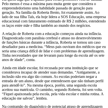
Pelo menos é essa a máxima para muita gente que considera o
empreendedorismo uma habilidade passada de geração para
geração. Na família da Roberta Bento, foi exatamente assim. Ao
lado de sua filha Taís, ela hoje lidera a SOS Educação, uma empresa
educacional com faturamento estimado de R$ 2 milhões, estendendo
os laços entre mãe e filha também ao mundo dos negócios.
A relação de Roberta com a educação começou ainda na infância.
Diagnosticada com paralisia cerebral e atraso no desenvolvimento
de funções básicas durante a infância, Roberta se tornou um caso
desafiador para a medicina. “Meus pais ouviram dos médicos que eu
seria uma criança difícil de lidar e com problemas de aprendizagem.
Tinha necessidades que me levaram para longe da escola até os sete
anos de idade”, conta.
Ainda em idade escolar, foi recusada por uma instituição que se
considerava incapaz de atender suas demandas. “Antigamente, a
inclusão não era algo tão comum. As escolas poderiam negar a
entrada de um aluno, desde que entendessem que não tinham perfil
para atendê-lo”. Na mesma época, porém, uma segunda escola
aceitou sua matrícula. O caminho, segundo Roberta, foi sem volta.
“Fiquei apaixonada pela escola, pela vida escolar e minha rotina. A
educação me salvou”, lembra.
Na contramão do diagnóstico de potencial atraso de aprendizagem