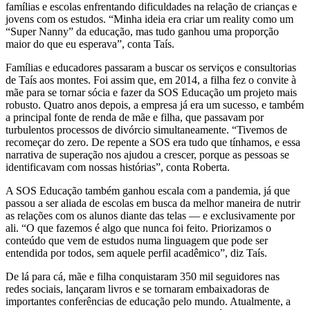
famílias e escolas enfrentando dificuldades na relação de crianças e
jovens com os estudos. “Minha ideia era criar um reality como um
“Super Nanny” da educação, mas tudo ganhou uma proporção
maior do que eu esperava”, conta Taís.
Famílias e educadores passaram a buscar os serviços e consultorias
de Taís aos montes. Foi assim que, em 2014, a filha fez o convite à
mãe para se tornar sócia e fazer da SOS Educação um projeto mais
robusto. Quatro anos depois, a empresa já era um sucesso, e também
a principal fonte de renda de mãe e filha, que passavam por
turbulentos processos de divórcio simultaneamente. “Tivemos de
recomeçar do zero. De repente a SOS era tudo que tínhamos, e essa
narrativa de superação nos ajudou a crescer, porque as pessoas se
identificavam com nossas histórias”, conta Roberta.
A SOS Educação também ganhou escala com a pandemia, já que
passou a ser aliada de escolas em busca da melhor maneira de nutrir
as relações com os alunos diante das telas — e exclusivamente por
ali. “O que fazemos é algo que nunca foi feito. Priorizamos o
conteúdo que vem de estudos numa linguagem que pode ser
entendida por todos, sem aquele perfil acadêmico”, diz Taís.
De lá para cá, mãe e filha conquistaram 350 mil seguidores nas
redes sociais, lançaram livros e se tornaram embaixadoras de
importantes conferências de educação pelo mundo. Atualmente, a