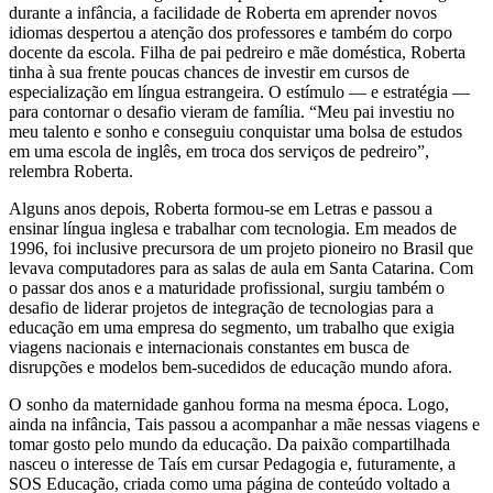
durante a infância, a facilidade de Roberta em aprender novos
idiomas despertou a atenção dos professores e também do corpo
docente da escola. Filha de pai pedreiro e mãe doméstica, Roberta
tinha à sua frente poucas chances de investir em cursos de
especialização em língua estrangeira. O estímulo — e estratégia —
para contornar o desafio vieram de família. “Meu pai investiu no
meu talento e sonho e conseguiu conquistar uma bolsa de estudos
em uma escola de inglês, em troca dos serviços de pedreiro”,
relembra Roberta.
Alguns anos depois, Roberta formou-se em Letras e passou a
ensinar língua inglesa e trabalhar com tecnologia. Em meados de
1996, foi inclusive precursora de um projeto pioneiro no Brasil que
levava computadores para as salas de aula em Santa Catarina. Com
o passar dos anos e a maturidade profissional, surgiu também o
desafio de liderar projetos de integração de tecnologias para a
educação em uma empresa do segmento, um trabalho que exigia
viagens nacionais e internacionais constantes em busca de
disrupções e modelos bem-sucedidos de educação mundo afora.
O sonho da maternidade ganhou forma na mesma época. Logo,
ainda na infância, Tais passou a acompanhar a mãe nessas viagens e
tomar gosto pelo mundo da educação. Da paixão compartilhada
nasceu o interesse de Taís em cursar Pedagogia e, futuramente, a
SOS Educação, criada como uma página de conteúdo voltado a