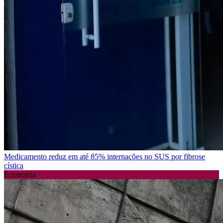
Medicamento reduz em até 85% internações no SUS por fibrose
cística
Economia