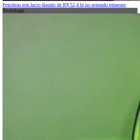
Petrobras tem lucro líquido de R$ 52,4 bi no segundo trimestre
Tecnologia