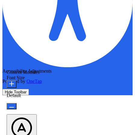
Accessibility Adjustments
Content Modules
Font Size
Powered by
OneTap
Hide Toolbar
Default