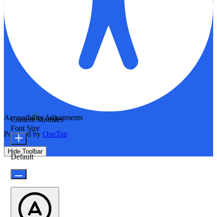
Accessibility Adjustments
Content Modules
Font Size
Powered by
OneTap
Hide Toolbar
Default