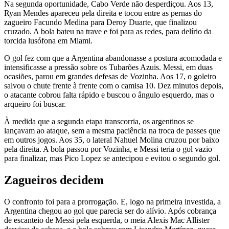
Na segunda oportunidade, Cabo Verde não desperdiçou. Aos 13,
Ryan Mendes apareceu pela direita e tocou entre as pernas do
zagueiro Facundo Medina para Deroy Duarte, que finalizou
cruzado. A bola bateu na trave e foi para as redes, para delírio da
torcida lusófona em Miami.
O gol fez com que a Argentina abandonasse a postura acomodada e
intensificasse a pressão sobre os Tubarões Azuis. Messi, em duas
ocasiões, parou em grandes defesas de Vozinha. Aos 17, o goleiro
salvou o chute frente à frente com o camisa 10. Dez minutos depois,
o atacante cobrou falta rápido e buscou o ângulo esquerdo, mas o
arqueiro foi buscar.
À medida que a segunda etapa transcorria, os argentinos se
lançavam ao ataque, sem a mesma paciência na troca de passes que
em outros jogos. Aos 35, o lateral Nahuel Molina cruzou por baixo
pela direita. A bola passou por Vozinha, e Messi teria o gol vazio
para finalizar, mas Pico Lopez se antecipou e evitou o segundo gol.
Zagueiros decidem
O confronto foi para a prorrogação. E, logo na primeira investida, a
Argentina chegou ao gol que parecia ser do alívio. Após cobrança
de escanteio de Messi pela esquerda, o meia Alexis Mac Allister