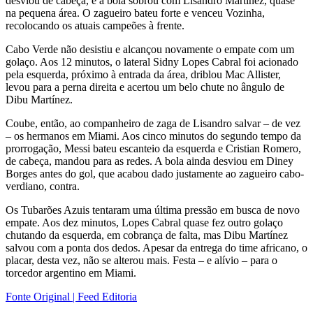
desviou de cabeça, e a bola sobrou com Lisandro Martínez, quase
na pequena área. O zagueiro bateu forte e venceu Vozinha,
recolocando os atuais campeões à frente.
Cabo Verde não desistiu e alcançou novamente o empate com um
golaço. Aos 12 minutos, o lateral Sidny Lopes Cabral foi acionado
pela esquerda, próximo à entrada da área, driblou Mac Allister,
levou para a perna direita e acertou um belo chute no ângulo de
Dibu Martínez.
Coube, então, ao companheiro de zaga de Lisandro salvar – de vez
– os hermanos em Miami. Aos cinco minutos do segundo tempo da
prorrogação, Messi bateu escanteio da esquerda e Cristian Romero,
de cabeça, mandou para as redes. A bola ainda desviou em Diney
Borges antes do gol, que acabou dado justamente ao zagueiro cabo-
verdiano, contra.
Os Tubarões Azuis tentaram uma última pressão em busca de novo
empate. Aos dez minutos, Lopes Cabral quase fez outro golaço
chutando da esquerda, em cobrança de falta, mas Dibu Martínez
salvou com a ponta dos dedos. Apesar da entrega do time africano, o
placar, desta vez, não se alterou mais. Festa – e alívio – para o
torcedor argentino em Miami.
Fonte Original | Feed Editoria