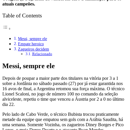
atuais campeões.
Table of Contents
Messi, sempre ele
Empate heroico
Zagueiros decidem
Relacionado
Messi, sempre ele
Depois de poupar a maior parte dos titulares na vitória por 3 a 1
sobre a Jordânia no sábado passado (27) por já estar garantida nos
16 avos de final, a Argentina retomou sua força máxima. O técnico
Lionel Scaloni, no jogo de número 100 no comando da seleção
alviceleste, repetiu o time que venceu a Áustria por 2 a 0 no último
dia 22.
Pelo lado de Cabo Verde, o técnico Bubista trocou praticamente
metade da equipe que empatou sem gols com a Arábia Saudita, há
uma semana. Somente Vozinha, os zagueiros Diney Borges e Pico
Lopes, o meia Deroy Duarte e o atacante Ryan Mendes –