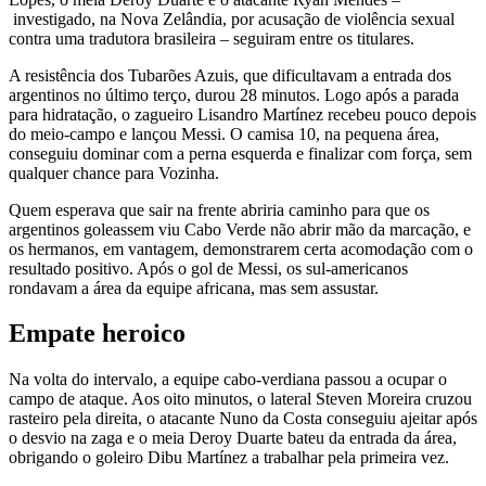
investigado, na Nova Zelândia, por acusação de violência sexual
contra uma tradutora brasileira – seguiram entre os titulares.
A resistência dos Tubarões Azuis, que dificultavam a entrada dos
argentinos no último terço, durou 28 minutos. Logo após a parada
para hidratação, o zagueiro Lisandro Martínez recebeu pouco depois
do meio-campo e lançou Messi. O camisa 10, na pequena área,
conseguiu dominar com a perna esquerda e finalizar com força, sem
qualquer chance para Vozinha.
Quem esperava que sair na frente abriria caminho para que os
argentinos goleassem viu Cabo Verde não abrir mão da marcação, e
os hermanos, em vantagem, demonstrarem certa acomodação com o
resultado positivo. Após o gol de Messi, os sul-americanos
rondavam a área da equipe africana, mas sem assustar.
Empate heroico
Na volta do intervalo, a equipe cabo-verdiana passou a ocupar o
campo de ataque. Aos oito minutos, o lateral Steven Moreira cruzou
rasteiro pela direita, o atacante Nuno da Costa conseguiu ajeitar após
o desvio na zaga e o meia Deroy Duarte bateu da entrada da área,
obrigando o goleiro Dibu Martínez a trabalhar pela primeira vez.