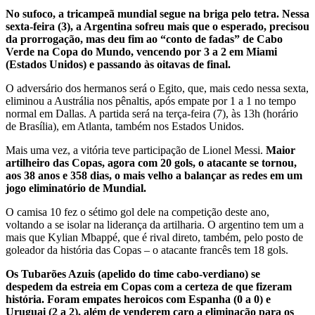
No sufoco, a tricampeã mundial segue na briga pelo tetra. Nessa
sexta-feira (3), a Argentina sofreu mais que o esperado, precisou
da prorrogação, mas deu fim ao “conto de fadas” de Cabo
Verde na Copa do Mundo, vencendo por 3 a 2 em Miami
(Estados Unidos) e passando às oitavas de final.
O adversário dos hermanos será o Egito, que, mais cedo nessa sexta,
eliminou a Austrália nos pênaltis, após empate por 1 a 1 no tempo
normal em Dallas. A partida será na terça-feira (7), às 13h (horário
de Brasília), em Atlanta, também nos Estados Unidos.
Mais uma vez, a vitória teve participação de Lionel Messi.
Maior
artilheiro das Copas, agora com 20 gols, o atacante se tornou,
aos 38 anos e 358 dias, o mais velho a balançar as redes em um
jogo eliminatório de Mundial.
O camisa 10 fez o sétimo gol dele na competição deste ano,
voltando a se isolar na liderança da artilharia. O argentino tem um a
mais que Kylian Mbappé, que é rival direto, também, pelo posto de
goleador da história das Copas – o atacante francês tem 18 gols.
Os Tubarões Azuis (apelido do time cabo-verdiano) se
despedem da estreia em Copas com a certeza de que fizeram
história. Foram empates heroicos com Espanha (0 a 0) e
Uruguai (2 a 2), além de venderem caro a eliminação para os