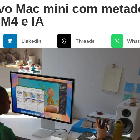
ovo Mac mini com metad
 M4 e IA
LinkedIn
Threads
What