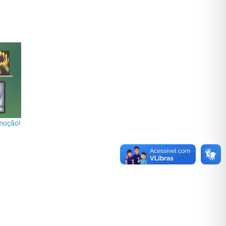
omoção!