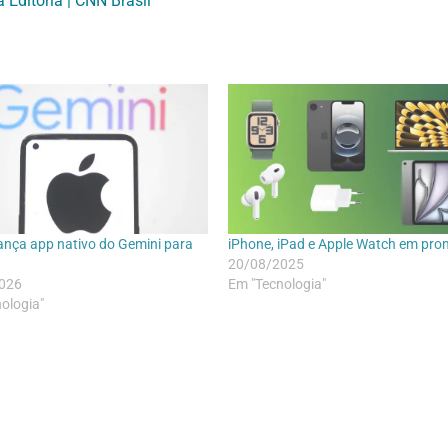
a Editoria | CNN Brasil
ança app nativo do Gemini para
iPhone, iPad e Apple Watch em pr
20/08/2025
026
Em "Tecnologia"
ologia"