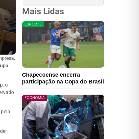
Mais Lidas
ESPORTE
mpresa,
cupa
Chapecoense encerra
participação na Copa do Brasil
p, o
servado
ECONOMIA
 pela
der,