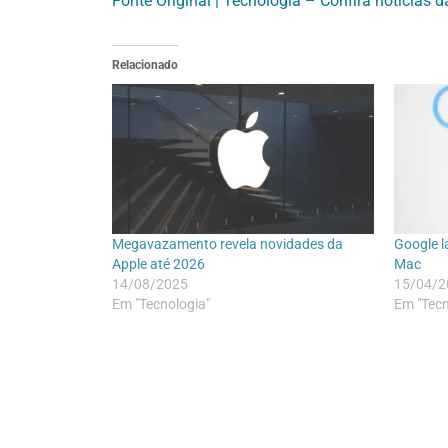
Fonte Original | Tecnologia – Confira notícias d
Relacionado
Megavazamento revela novidades da
Google l
Apple até 2026
Mac
14/08/2025
15/04/2
Em "Tecnologia"
Em "Tecn