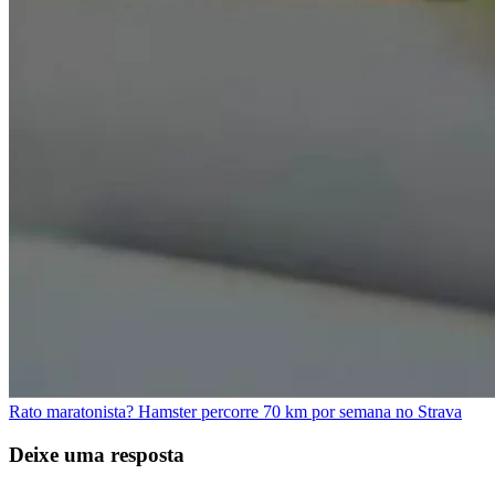
Rato maratonista? Hamster percorre 70 km por semana no Strava
Deixe uma resposta