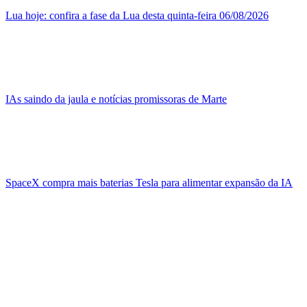
Lua hoje: confira a fase da Lua desta quinta-feira 06/08/2026
IAs saindo da jaula e notícias promissoras de Marte
SpaceX compra mais baterias Tesla para alimentar expansão da IA