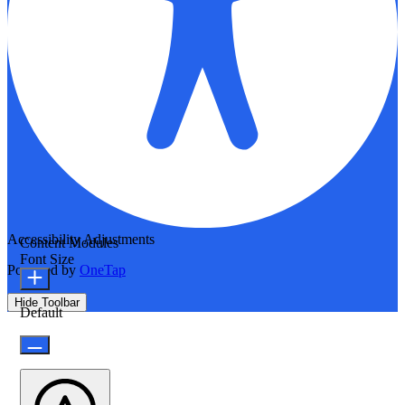
Accessibility Adjustments
Content Modules
Font Size
Powered by
OneTap
Hide Toolbar
Default