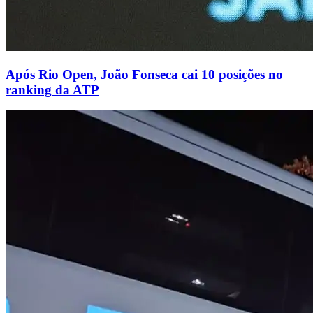
Após Rio Open, João Fonseca cai 10 posições no
ranking da ATP