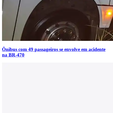
Ônibus com 49 passageiros se envolve em acidente
na BR-470